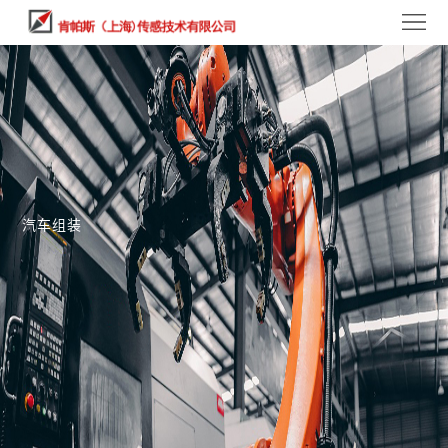
首
页
产
品
案
中
例
关
心
中
于
新
汽车组装
心
我
闻
联
们
中
系
心
我
们