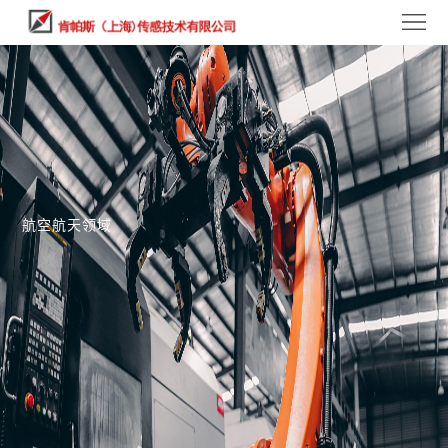
首
页
产
品
案
中
例
关
心
中
于
新
航空航天领域
心
我
闻
联
们
中
系
心
我
们